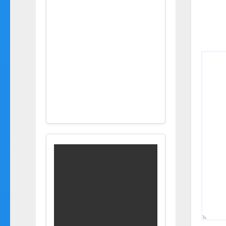
ניגר,תביא לי בירה… הברמן
מתעצבן מההערה הגזענית על
הצבע עור שלו אך שותק ומביא
לו בירה… לאחר שסיים את
הבירה,היהודי צועק שוב
לברמן-יו יו…