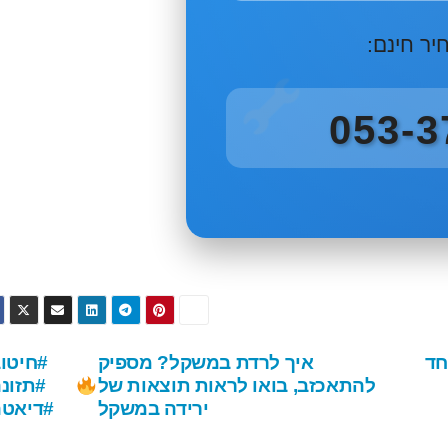
יר חינם:
חד
איך לרדת במשקל? מספיק
#חיטו
להתאכזב, בואו לראות תוצאות של
#תזונ
ירידה במשקל
#דיאט