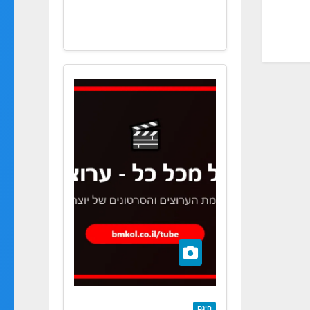
120KG…
חינם