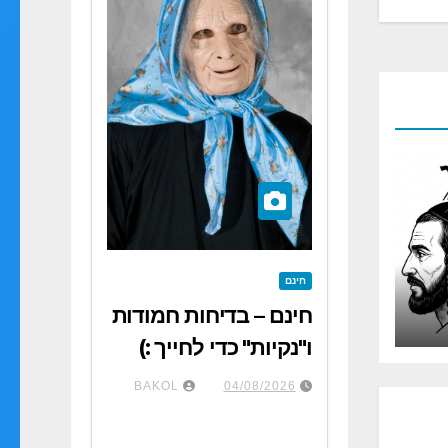
חינם
חינם – בדיחות חמודות
ו"נקיות" כדי לחייך :)
BAKOL
04/08/2026
הודי אחד נכנס
לבר,מתיישב,וצועק לברמן-יו יו