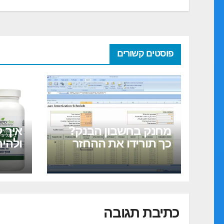
פוסטים קשורים
מחנק בחשבון הבנק?
איך 
כך תורידו את ההחזר
ולהי
החודשי שלכם בחצי
המלא
ותתחילו לחיות בשפע
ולבוק
גיל 40)
כתיבת תגובה