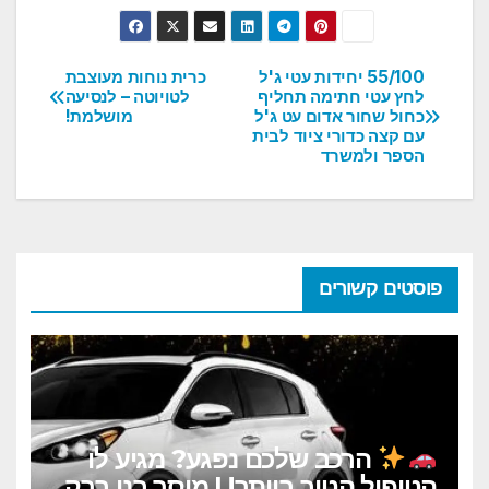
55/100 יחידות עטי ג'ל
כרית נוחות מעוצבת
ניווט
לחץ עטי חתימה תחליף
לטויוטה – לנסיעה
כחול שחור אדום עט ג'ל
מושלמת!
עם קצה כדורי ציוד לבית
הספר ולמשרד
פוסטים קשורים
הרכב שלכם נפגע? מגיע לו
הטיפול הטוב ביותר! | מוסך בני ברק