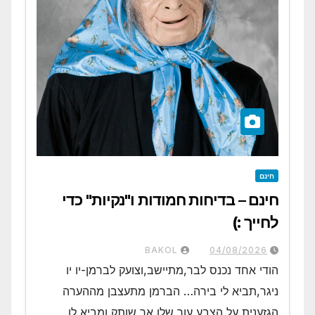
חינם
חינם – בדיחות חמודות ו"נקיות" כדי
לחייך :)
BAKOL
04/08/2026
הודי אחד נכנס לבר,מתיישב,וצועק לברמן-יו יו
ניגר,תביא לי בירה… הברמן מתעצבן מההערה
הגזענית על הצבע עור שלו אך שותק ומביא לו